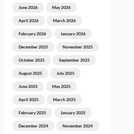
June 2026
May 2026
April 2026
March 2026
February 2026
January 2026
December 2025
November 2025
October 2025
September 2025
August 2025
July 2025
June 2025
May 2025
April 2025
March 2025
February 2025
January 2025
December 2024
November 2024