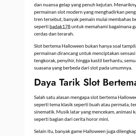
dan nuansa gelap yang penuh kejutan. Menariknya
permainan slot modern yang menghadirkan pengal
tren tersebut, banyak pemain mulai membahas be
seperti
badak178
untuk memahami bagaimana gam
cerdas dan terarah.
Slot bertema Halloween bukan hanya soal tampilan
permainan dirancang untuk menciptakan sensasi
tengkorak, penyihir, hingga kastil berhantu, s
suasana yang berbeda dari slot pada umumnya.
Daya Tarik Slot Berte
Salah satu alasan mengapa slot bertema Hallowee
seperti tema klasik seperti buah atau permata, 
sinematik. Musik latar yang mencekam, animasi k
seperti bagian dari cerita horor mini.
Selain itu, banyak game Halloween juga dilengkapi