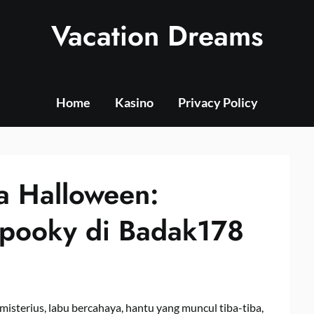
Vacation Dreams
Home
Kasino
Privacy Policy
a Halloween:
Spooky di Badak178
isterius, labu bercahaya, hantu yang muncul tiba-tiba,