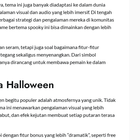
, tema ini juga banyak diadaptasi ke dalam dunia
aman visual dan audio yang lebih imersif. Di tengah
rbagai strategi dan pengalaman mereka di komunitas
e bertema spooky ini bisa dimainkan dengan lebih
 seram, tetapi juga soal bagaimana fitur-fitur
 tegang sekaligus menyenangkan. Dari simbol
emuanya dirancang untuk membawa pemain ke dalam
ma Halloween
n begitu populer adalah atmosfernya yang unik. Tidak
tema ini menawarkan pengalaman visual yang lebih
abut, dan efek kejutan membuat setiap putaran terasa
 dengan fitur bonus yang lebih “dramatik”, seperti free