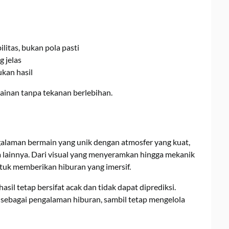
litas, bukan pola pasti
g jelas
kan hasil
ainan tanpa tekanan berlebihan.
laman bermain yang unik dengan atmosfer yang kuat,
ma lainnya. Dari visual yang menyeramkan hingga mekanik
tuk memberikan hiburan yang imersif.
il tetap bersifat acak dan tidak dapat diprediksi.
 sebagai pengalaman hiburan, sambil tetap mengelola