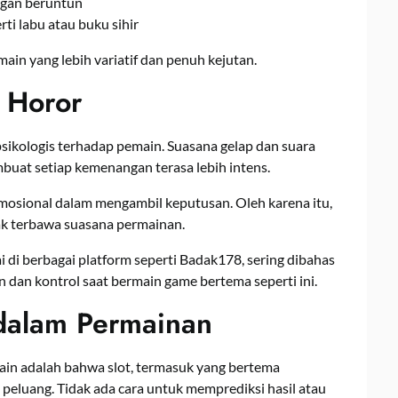
ngan beruntun
ti labu atau buku sihir
ain yang lebih variatif dan penuh kejutan.
a Horor
sikologis terhadap pemain. Suasana gelap dan suara
buat setiap kemenangan terasa lebih intens.
emosional dalam mengambil keputusan. Oleh karena itu,
dak terbawa suasana permainan.
 di berbagai platform seperti Badak178, sering dibahas
dan kontrol saat bermain game bertema seperti ini.
dalam Permainan
main adalah bahwa slot, termasuk yang bertema
peluang. Tidak ada cara untuk memprediksi hasil atau