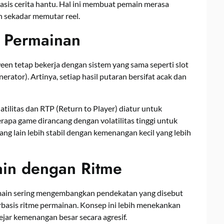
basis cerita hantu. Hal ini membuat pemain merasa
n sekadar memutar reel.
 Permainan
een tetap bekerja dengan sistem yang sama seperti slot
tor). Artinya, setiap hasil putaran bersifat acak dan
litas dan RTP (Return to Player) diatur untuk
apa game dirancang dengan volatilitas tinggi untuk
ng lain lebih stabil dengan kemenangan kecil yang lebih
ain dengan Ritme
pemain sering mengembangkan pendekatan yang disebut
erbasis ritme permainan. Konsep ini lebih menekankan
ar kemenangan besar secara agresif.