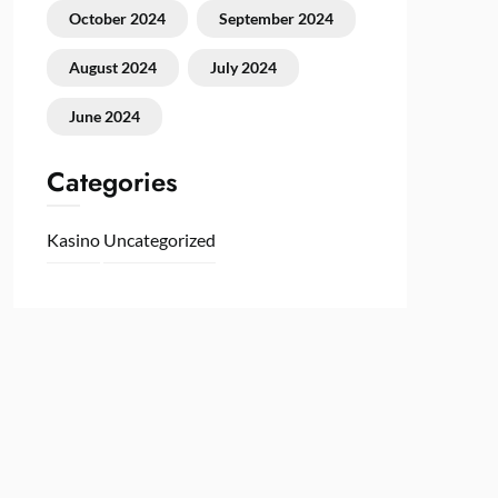
October 2024
September 2024
August 2024
July 2024
June 2024
Categories
Kasino
Uncategorized