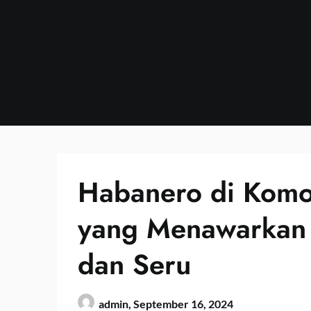
Skip
to
content
Habanero di Komo
yang Menawarkan
dan Seru
admin,
September 16, 2024