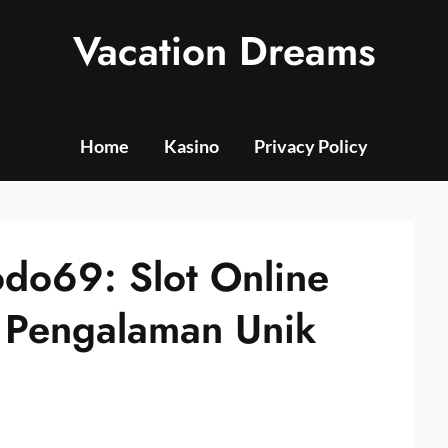
Vacation Dreams
Home
Kasino
Privacy Policy
do69: Slot Online
 Pengalaman Unik