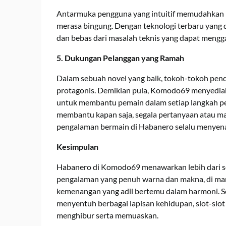
Antarmuka pengguna yang intuitif memudahkan pe
merasa bingung. Dengan teknologi terbaru yang 
dan bebas dari masalah teknis yang dapat meng
5. Dukungan Pelanggan yang Ramah
Dalam sebuah novel yang baik, tokoh-tokoh pe
protagonis. Demikian pula, Komodo69 menyedia
untuk membantu pemain dalam setiap langkah pe
membantu kapan saja, segala pertanyaan atau ma
pengalaman bermain di Habanero selalu menyen
Kesimpulan
Habanero di Komodo69 menawarkan lebih dari sek
pengalaman yang penuh warna dan makna, di mana
kemenangan yang adil bertemu dalam harmoni. S
menyentuh berbagai lapisan kehidupan, slot-slo
menghibur serta memuaskan.