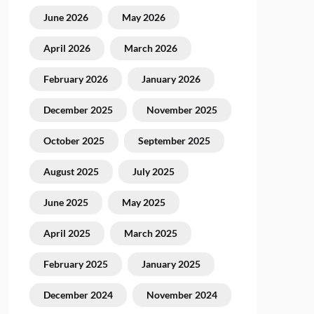
June 2026
May 2026
April 2026
March 2026
February 2026
January 2026
December 2025
November 2025
October 2025
September 2025
August 2025
July 2025
June 2025
May 2025
April 2025
March 2025
February 2025
January 2025
December 2024
November 2024