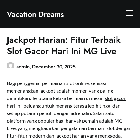
Skip
to
Vacation Dreams
content
Jackpot Harian: Fitur Terbaik
Slot Gacor Hari Ini MG Live
admin,
December 30, 2025
Bagi penggemar permainan slot online, sensasi
memenangkan jackpot adalah momen yang paling
dinantikan. Terutama ketika bermain di mesin
slot gacor
hari ini
, peluang untuk menang terasa lebih tinggi dan
setiap putaran penuh dengan adrenalin. Salah satu
platform yang populer bagi banyak pemain adalah MG
Live, yang menghadirkan pengalaman bermain slot dengan
fitur-fitur modern dan jackpot harian yang menggoda.