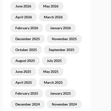
June 2026
May 2026
April 2026
March 2026
February 2026
January 2026
December 2025
November 2025
October 2025
September 2025
August 2025
July 2025
June 2025
May 2025
April 2025
March 2025
February 2025
January 2025
December 2024
November 2024