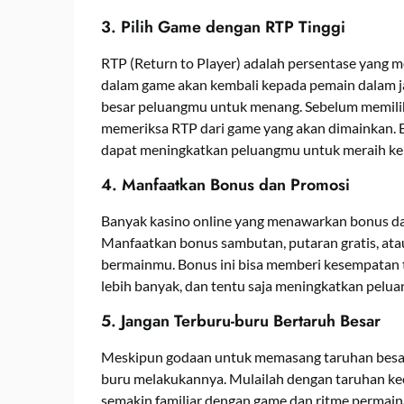
3.
Pilih Game dengan RTP Tinggi
RTP (Return to Player) adalah persentase yang
dalam game akan kembali kepada pemain dalam ja
besar peluangmu untuk menang. Sebelum memil
memeriksa RTP dari game yang akan dimainkan. 
dapat meningkatkan peluangmu untuk meraih ke
4.
Manfaatkan Bonus dan Promosi
Banyak kasino online yang menawarkan bonus d
Manfaatkan bonus sambutan, putaran gratis, ata
bermainmu. Bonus ini bisa memberi kesempatan
lebih banyak, dan tentu saja meningkatkan pel
5.
Jangan Terburu-buru Bertaruh Besar
Meskipun godaan untuk memasang taruhan besa
buru melakukannya. Mulailah dengan taruhan keci
semakin familiar dengan game dan ritme perma