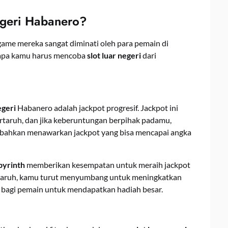
egeri Habanero?
me mereka sangat diminati oleh para pemain di
gapa kamu harus mencoba
slot luar negeri
dari
egeri
Habanero adalah jackpot progresif. Jackpot ini
ertaruh, dan jika keberuntungan berpihak padamu,
 bahkan menawarkan jackpot yang bisa mencapai angka
byrinth
memberikan kesempatan untuk meraih jackpot
bertaruh, kamu turut menyumbang untuk meningkatkan
 bagi pemain untuk mendapatkan hadiah besar.