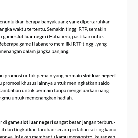
 menunjukkan berapa banyak uang yang dipertaruhkan
ngka waktu tertentu. Semakin tinggi RTP, semakin
ih game
slot luar negeri
Habanero, pastikan untuk
Beberapa game Habanero memiliki RTP tinggi, yang
menangan dalam jangka panjang.
an promosi untuk pemain yang bermain
slot luar negeri
.
u promosi khusus lainnya untuk meningkatkan saldo
 tambahan untuk bermain tanpa mengeluarkan uang
uangmu untuk memenangkan hadiah.
r di game
slot luar negeri
sangat besar, jangan terburu-
l dan tingkatkan taruhan secara perlahan seiring kamu
inannya. Ini akan membantu kamu mengontrol keuangan