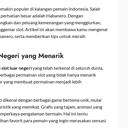
makin populer di kalangan pemain Indonesia. Salah
h perhatian besar adalah Habanero. Dengan
ngkan dan peluang kemenangan yang menggiurkan,
nggemar slot. Artikel ini akan membawa kamu mengenal
banero, serta memberikan tips untuk meraih
 Negeri yang Menarik
e
slot luar negeri
yang telah terkenal di seluruh dunia,
erbagai permainan slot yang tidak hanya menarik
itur yang membuat permainan menjadi lebih
o dikenal dengan berbagai game bertema unik, mulai
uristik yang memikat. Grafis yang tajam, animasi yang
emperkaya pengalaman bermain. Hal ini tentu
ihan favorit para pemain yang ingin merasakan sensasi