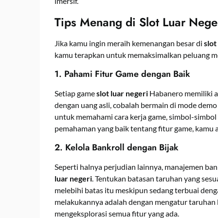
imersif.
Tips Menang di Slot Luar Neg
Jika kamu ingin meraih kemenangan besar di
slot
kamu terapkan untuk memaksimalkan peluang m
1.
Pahami Fitur Game dengan Baik
Setiap game
slot luar negeri
Habanero memiliki a
dengan uang asli, cobalah bermain di mode dem
untuk memahami cara kerja game, simbol-simbol 
pemahaman yang baik tentang fitur game, kamu a
2.
Kelola Bankroll dengan Bijak
Seperti halnya perjudian lainnya, manajemen ban
luar negeri
. Tentukan batasan taruhan yang sesu
melebihi batas itu meskipun sedang terbuai deng
melakukannya adalah dengan mengatur taruhan ke
mengeksplorasi semua fitur yang ada.