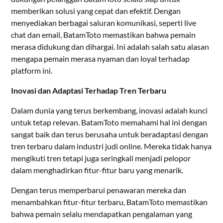
memberikan solusi yang cepat dan efektif. Dengan
menyediakan berbagai saluran komunikasi, seperti live
chat dan email, BatamToto memastikan bahwa pemain
merasa didukung dan dihargai. Ini adalah salah satu alasan
mengapa pemain merasa nyaman dan loyal terhadap
platform ini.
Inovasi dan Adaptasi Terhadap Tren Terbaru
Dalam dunia yang terus berkembang, inovasi adalah kunci
untuk tetap relevan. BatamToto memahami hal ini dengan
sangat baik dan terus berusaha untuk beradaptasi dengan
tren terbaru dalam industri judi online. Mereka tidak hanya
mengikuti tren tetapi juga seringkali menjadi pelopor
dalam menghadirkan fitur-fitur baru yang menarik.
Dengan terus memperbarui penawaran mereka dan
menambahkan fitur-fitur terbaru, BatamToto memastikan
bahwa pemain selalu mendapatkan pengalaman yang