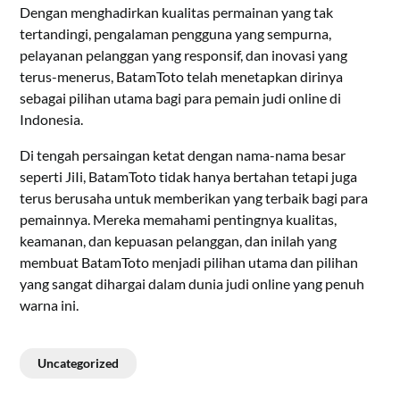
Dengan menghadirkan kualitas permainan yang tak
tertandingi, pengalaman pengguna yang sempurna,
pelayanan pelanggan yang responsif, dan inovasi yang
terus-menerus, BatamToto telah menetapkan dirinya
sebagai pilihan utama bagi para pemain judi online di
Indonesia.
Di tengah persaingan ketat dengan nama-nama besar
seperti JiIi, BatamToto tidak hanya bertahan tetapi juga
terus berusaha untuk memberikan yang terbaik bagi para
pemainnya. Mereka memahami pentingnya kualitas,
keamanan, dan kepuasan pelanggan, dan inilah yang
membuat BatamToto menjadi pilihan utama dan pilihan
yang sangat dihargai dalam dunia judi online yang penuh
warna ini.
Uncategorized