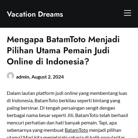
Skip
to
Vacation Dreams
content
Mengapa BatamToto Menjadi
Pilihan Utama Pemain Judi
Online di Indonesia?
admin,
August 2, 2024
Dalam lautan platform judi online yang membentang luas
di Indonesia, BatamToto berkilau seperti bintang yang
paling bersinar. Di tengah persaingan sengit dengan
berbagai nama besar seperti JiIi, BatamToto telah berhasil
mencuri perhatian dan hati banyak pemain. Tapi, apa
sebenarnya yang membuat
BatamToto
menjadi pilihan
utama? Mari kita menjelajahi rahasia di balik popularitas