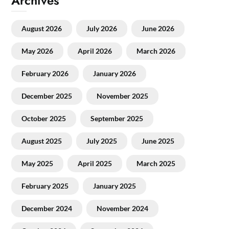
Archives
August 2026
July 2026
June 2026
May 2026
April 2026
March 2026
February 2026
January 2026
December 2025
November 2025
October 2025
September 2025
August 2025
July 2025
June 2025
May 2025
April 2025
March 2025
February 2025
January 2025
December 2024
November 2024