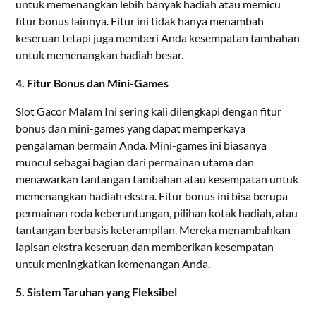
untuk memenangkan lebih banyak hadiah atau memicu
fitur bonus lainnya. Fitur ini tidak hanya menambah
keseruan tetapi juga memberi Anda kesempatan tambahan
untuk memenangkan hadiah besar.
4. Fitur Bonus dan Mini-Games
Slot Gacor Malam Ini sering kali dilengkapi dengan fitur
bonus dan mini-games yang dapat memperkaya
pengalaman bermain Anda. Mini-games ini biasanya
muncul sebagai bagian dari permainan utama dan
menawarkan tantangan tambahan atau kesempatan untuk
memenangkan hadiah ekstra. Fitur bonus ini bisa berupa
permainan roda keberuntungan, pilihan kotak hadiah, atau
tantangan berbasis keterampilan. Mereka menambahkan
lapisan ekstra keseruan dan memberikan kesempatan
untuk meningkatkan kemenangan Anda.
5. Sistem Taruhan yang Fleksibel