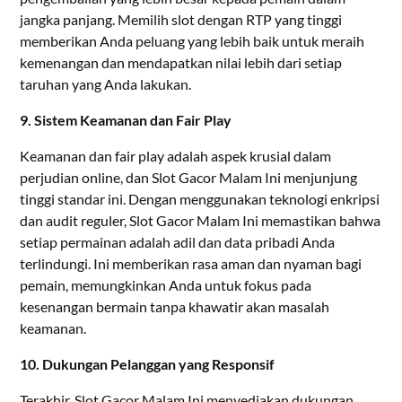
jangka panjang. Memilih slot dengan RTP yang tinggi
memberikan Anda peluang yang lebih baik untuk meraih
kemenangan dan mendapatkan nilai lebih dari setiap
taruhan yang Anda lakukan.
9. Sistem Keamanan dan Fair Play
Keamanan dan fair play adalah aspek krusial dalam
perjudian online, dan Slot Gacor Malam Ini menjunjung
tinggi standar ini. Dengan menggunakan teknologi enkripsi
dan audit reguler, Slot Gacor Malam Ini memastikan bahwa
setiap permainan adalah adil dan data pribadi Anda
terlindungi. Ini memberikan rasa aman dan nyaman bagi
pemain, memungkinkan Anda untuk fokus pada
kesenangan bermain tanpa khawatir akan masalah
keamanan.
10. Dukungan Pelanggan yang Responsif
Terakhir, Slot Gacor Malam Ini menyediakan dukungan