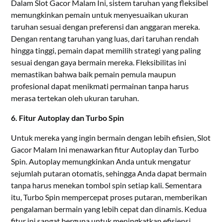
Dalam Slot Gacor Malam Ini, sistem taruhan yang fleksibel
memungkinkan pemain untuk menyesuaikan ukuran
taruhan sesuai dengan preferensi dan anggaran mereka.
Dengan rentang taruhan yang luas, dari taruhan rendah
hingga tinggi, pemain dapat memilih strategi yang paling
sesuai dengan gaya bermain mereka. Fleksibilitas ini
memastikan bahwa baik pemain pemula maupun
profesional dapat menikmati permainan tanpa harus
merasa tertekan oleh ukuran taruhan.
6. Fitur Autoplay dan Turbo Spin
Untuk mereka yang ingin bermain dengan lebih efisien, Slot
Gacor Malam Ini menawarkan fitur Autoplay dan Turbo
Spin. Autoplay memungkinkan Anda untuk mengatur
sejumlah putaran otomatis, sehingga Anda dapat bermain
tanpa harus menekan tombol spin setiap kali. Sementara
itu, Turbo Spin mempercepat proses putaran, memberikan
pengalaman bermain yang lebih cepat dan dinamis. Kedua
fitur ini sangat berguna untuk meningkatkan efisiensi