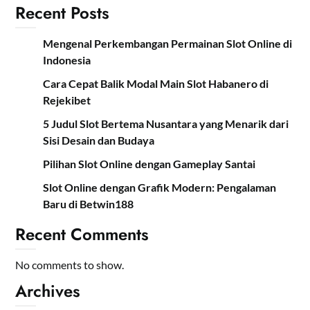
Recent Posts
Mengenal Perkembangan Permainan Slot Online di
Indonesia
Cara Cepat Balik Modal Main Slot Habanero di
Rejekibet
5 Judul Slot Bertema Nusantara yang Menarik dari
Sisi Desain dan Budaya
Pilihan Slot Online dengan Gameplay Santai
Slot Online dengan Grafik Modern: Pengalaman
Baru di Betwin188
Recent Comments
No comments to show.
Archives