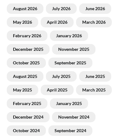
August 2026
July 2026
June 2026
May 2026
April 2026
March 2026
February 2026
January 2026
December 2025
November 2025
October 2025
September 2025
August 2025
July 2025
June 2025
May 2025
April 2025
March 2025
February 2025
January 2025
December 2024
November 2024
October 2024
September 2024