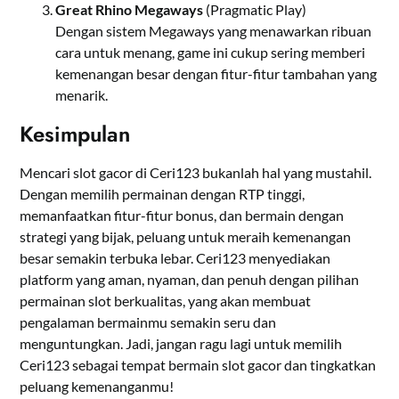
Great Rhino Megaways
(Pragmatic Play)
Dengan sistem Megaways yang menawarkan ribuan
cara untuk menang, game ini cukup sering memberi
kemenangan besar dengan fitur-fitur tambahan yang
menarik.
Kesimpulan
Mencari slot gacor di Ceri123 bukanlah hal yang mustahil.
Dengan memilih permainan dengan RTP tinggi,
memanfaatkan fitur-fitur bonus, dan bermain dengan
strategi yang bijak, peluang untuk meraih kemenangan
besar semakin terbuka lebar. Ceri123 menyediakan
platform yang aman, nyaman, dan penuh dengan pilihan
permainan slot berkualitas, yang akan membuat
pengalaman bermainmu semakin seru dan
menguntungkan. Jadi, jangan ragu lagi untuk memilih
Ceri123 sebagai tempat bermain slot gacor dan tingkatkan
peluang kemenanganmu!