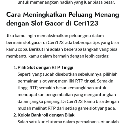
untuk memenangkan hadiah yang luar biasa besar.
Cara Meningkatkan Peluang Menang
dengan Slot Gacor di Ceri123
Jika kamu ingin memaksimalkan peluangmu dalam
bermain slot gacor di Ceri123, ada beberapa tips yang bisa
kamu coba. Berikut ini adalah beberapa langkah yang bisa
membantu kamu dalam bermain dengan lebih cerdas:
Pilih Slot dengan RTP Tinggi
Seperti yang sudah disebutkan sebelumnya, pilihlah
permainan slot yang memiliki RTP tinggi. Semakin
tinggi RTP, semakin besar kemungkinan untuk
mendapatkan pengembalian yang menguntungkan
dalam jangka panjang. Di Ceri123, kamu bisa dengan
mudah melihat RTP dari setiap game slot yang ada.
Kelola Bankroll dengan Bijak
Salah satu kunci utama dalam permainan slot adalah