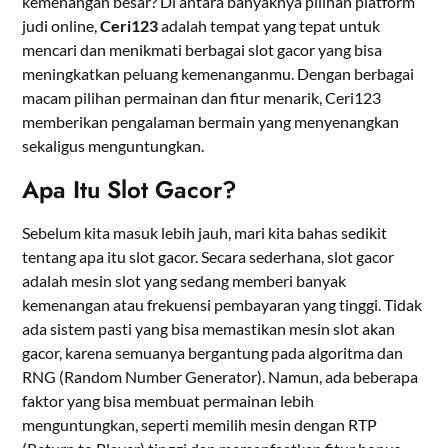
kemenangan besar? Di antara banyaknya pilihan platform
judi online,
Ceri123
adalah tempat yang tepat untuk
mencari dan menikmati berbagai slot gacor yang bisa
meningkatkan peluang kemenanganmu. Dengan berbagai
macam pilihan permainan dan fitur menarik, Ceri123
memberikan pengalaman bermain yang menyenangkan
sekaligus menguntungkan.
Apa Itu Slot Gacor?
Sebelum kita masuk lebih jauh, mari kita bahas sedikit
tentang apa itu slot gacor. Secara sederhana, slot gacor
adalah mesin slot yang sedang memberi banyak
kemenangan atau frekuensi pembayaran yang tinggi. Tidak
ada sistem pasti yang bisa memastikan mesin slot akan
gacor, karena semuanya bergantung pada algoritma dan
RNG (Random Number Generator). Namun, ada beberapa
faktor yang bisa membuat permainan lebih
menguntungkan, seperti memilih mesin dengan RTP