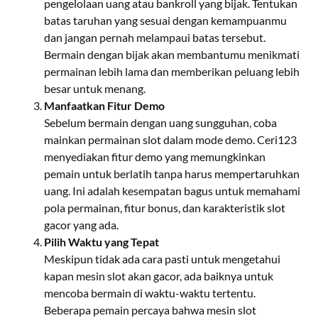
pengelolaan uang atau bankroll yang bijak. Tentukan
batas taruhan yang sesuai dengan kemampuanmu
dan jangan pernah melampaui batas tersebut.
Bermain dengan bijak akan membantumu menikmati
permainan lebih lama dan memberikan peluang lebih
besar untuk menang.
Manfaatkan Fitur Demo
Sebelum bermain dengan uang sungguhan, coba
mainkan permainan slot dalam mode demo. Ceri123
menyediakan fitur demo yang memungkinkan
pemain untuk berlatih tanpa harus mempertaruhkan
uang. Ini adalah kesempatan bagus untuk memahami
pola permainan, fitur bonus, dan karakteristik slot
gacor yang ada.
Pilih Waktu yang Tepat
Meskipun tidak ada cara pasti untuk mengetahui
kapan mesin slot akan gacor, ada baiknya untuk
mencoba bermain di waktu-waktu tertentu.
Beberapa pemain percaya bahwa mesin slot