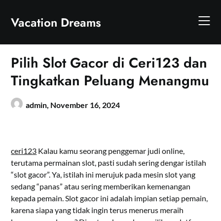
Skip
to
Vacation Dreams
content
Pilih Slot Gacor di Ceri123 dan
Tingkatkan Peluang Menangmu
admin,
November 16, 2024
ceri123
Kalau kamu seorang penggemar judi online,
terutama permainan slot, pasti sudah sering dengar istilah
“slot gacor”. Ya, istilah ini merujuk pada mesin slot yang
sedang “panas” atau sering memberikan kemenangan
kepada pemain. Slot gacor ini adalah impian setiap pemain,
karena siapa yang tidak ingin terus menerus meraih