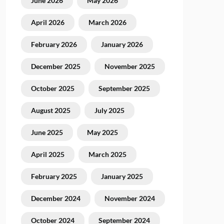
June 2026
May 2026
April 2026
March 2026
February 2026
January 2026
December 2025
November 2025
October 2025
September 2025
August 2025
July 2025
June 2025
May 2025
April 2025
March 2025
February 2025
January 2025
December 2024
November 2024
October 2024
September 2024