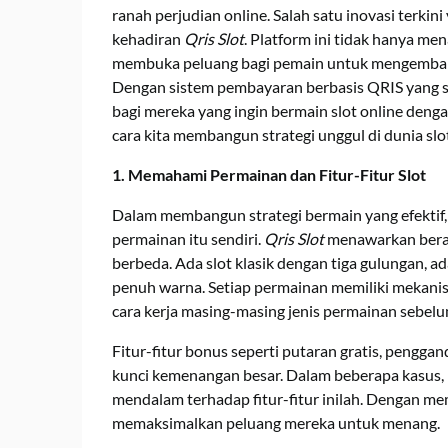
ranah perjudian online. Salah satu inovasi terkin
kehadiran
Qris Slot
. Platform ini tidak hanya m
membuka peluang bagi pemain untuk mengemban
Dengan sistem pembayaran berbasis QRIS yang s
bagi mereka yang ingin bermain slot online denga
cara kita membangun strategi unggul di dunia slot
1. Memahami Permainan dan Fitur-Fitur Slot
Dalam membangun strategi bermain yang efektif,
permainan itu sendiri.
Qris Slot
menawarkan beraga
berbeda. Ada slot klasik dengan tiga gulungan, a
penuh warna. Setiap permainan memiliki mekani
cara kerja masing-masing jenis permainan sebe
Fitur-fitur bonus seperti putaran gratis, penggan
kunci kemenangan besar. Dalam beberapa kasus
mendalam terhadap fitur-fitur inilah. Dengan mem
memaksimalkan peluang mereka untuk menang.