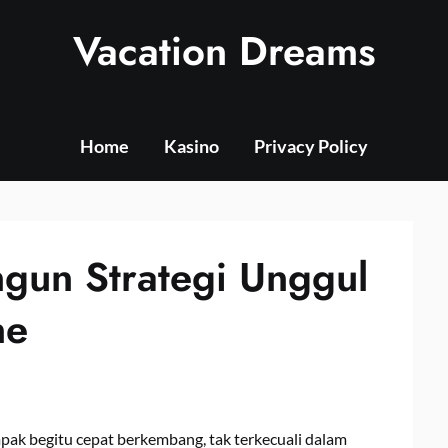
Vacation Dreams
Home
Kasino
Privacy Policy
gun Strategi Unggul
ne
ampak begitu cepat berkembang, tak terkecuali dalam