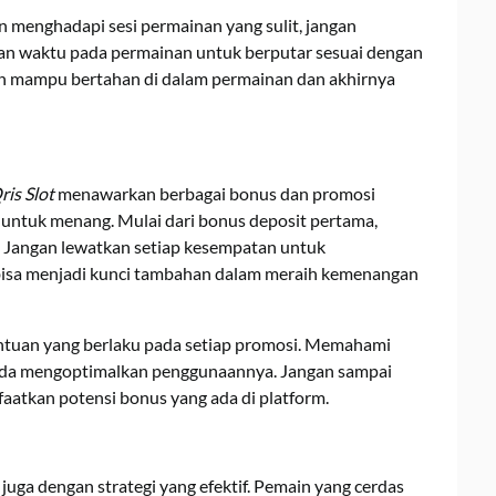
 menghadapi sesi permainan yang sulit, jangan
an waktu pada permainan untuk berputar sesuai dengan
ih mampu bertahan di dalam permainan dan akhirnya
ris Slot
menawarkan berbagai bonus dan promosi
untuk menang. Mulai dari bonus deposit pertama,
a. Jangan lewatkan setiap kesempatan untuk
bisa menjadi kunci tambahan dalam meraih kemenangan
ntuan yang berlaku pada setiap promosi. Memahami
nda mengoptimalkan penggunaannya. Jangan sampai
atkan potensi bonus yang ada di platform.
juga dengan strategi yang efektif. Pemain yang cerdas