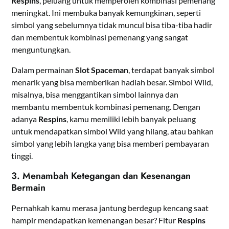
Respins
, peluang untuk memperoleh kombinasi pemenang
meningkat. Ini membuka banyak kemungkinan, seperti
simbol yang sebelumnya tidak muncul bisa tiba-tiba hadir
dan membentuk kombinasi pemenang yang sangat
menguntungkan.
Dalam permainan
Slot Spaceman
, terdapat banyak simbol
menarik yang bisa memberikan hadiah besar. Simbol Wild,
misalnya, bisa menggantikan simbol lainnya dan
membantu membentuk kombinasi pemenang. Dengan
adanya
Respins
, kamu memiliki lebih banyak peluang
untuk mendapatkan simbol Wild yang hilang, atau bahkan
simbol yang lebih langka yang bisa memberi pembayaran
tinggi.
3.
Menambah Ketegangan dan Kesenangan
Bermain
Pernahkah kamu merasa jantung berdegup kencang saat
hampir mendapatkan kemenangan besar? Fitur
Respins