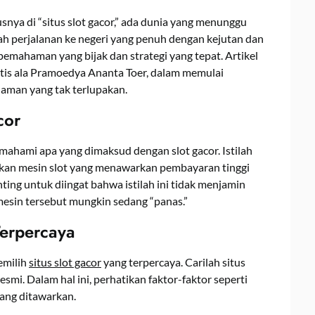
snya di “situs slot gacor,” ada dunia yang menunggu
uah perjalanan ke negeri yang penuh dengan kejutan dan
emahaman yang bijak dan strategi yang tepat. Artikel
tis ala Pramoedya Ananta Toer, dalam memulai
laman yang tak terlupakan.
cor
mahami apa yang dimaksud dengan slot gacor. Istilah
rkan mesin slot yang menawarkan pembayaran tinggi
ng untuk diingat bahwa istilah ini tidak menjamin
esin tersebut mungkin sedang “panas.”
Terpercaya
emilih
situs slot gacor
yang terpercaya. Carilah situs
esmi. Dalam hal ini, perhatikan faktor-faktor seperti
 yang ditawarkan.