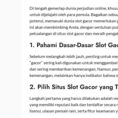
Di tengah gemerlap dunia perjudian online, khusu
untuk dijelajahi oleh para pemula. Bagaikan seb
potensi, memasuki dunia slot gacor memerlukan p
ini akan membimbing Anda, dengan sentuhan pui
petualangan di situs slot gacor dan meraih penga
1. Pahami Dasar-Dasar Slot Ga
Sebelum melangkah lebih jauh, penting untuk me
“gacor” sering kali digunakan untuk menggamba
dan sering memberikan kemenangan. Namun, penti
kemenangan, melainkan hanya indikator bahwa m
2. Pilih Situs Slot Gacor yang 
Langkah pertama yang harus dilakukan adalah m
yang memiliki reputasi baik dan terdaftar secara r
lisensi, ulasan pemain lain, serta fitur keamanan