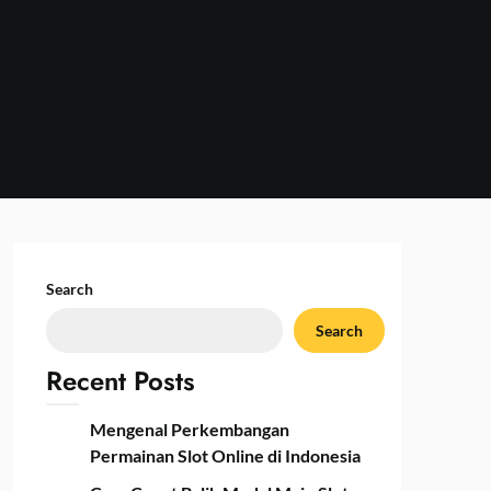
Search
Search
Recent Posts
Mengenal Perkembangan
Permainan Slot Online di Indonesia