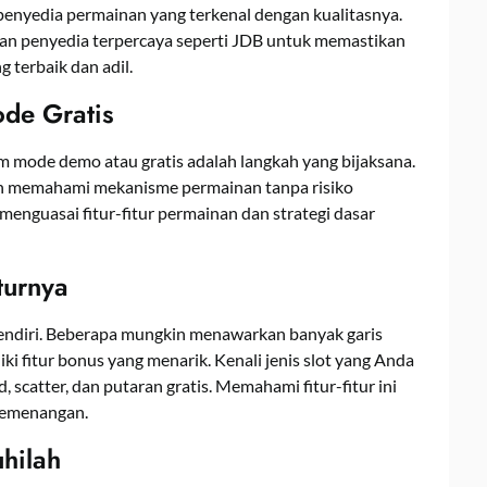
penyedia permainan yang terkenal dengan kualitasnya.
ngan penyedia terpercaya seperti JDB untuk memastikan
terbaik dan adil.
de Gratis
m mode demo atau gratis adalah langkah yang bijaksana.
n memahami mekanisme permainan tanpa risiko
enguasai fitur-fitur permainan dan strategi dasar
iturnya
a sendiri. Beberapa mungkin menawarkan banyak garis
i fitur bonus yang menarik. Kenali jenis slot yang Anda
d, scatter, dan putaran gratis. Memahami fitur-fitur ini
kemenangan.
hilah