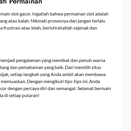
ati Permainan
ermain slot gacor. Ingatlah bahwa permainan slot adalah
g atau kalah. Nikmati prosesnya dan jangan terlalu
rustrasi atau lelah, beristirahatlah sejenak dan
sa menjadi pengalaman yang memikat dan penuh warna
tang dan pemahaman yang baik. Dari memilih situs
ijak, setiap langkah yang Anda ambil akan membawa
memuaskan. Dengan mengikuti tips-tips ini, Anda
acor dengan percaya diri dan semangat. Selamat bermain
 di setiap putaran!