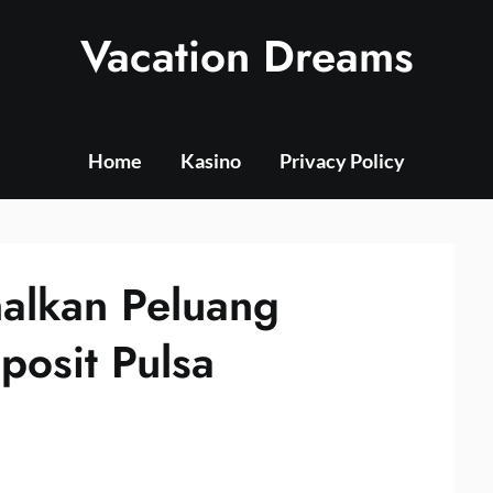
Vacation Dreams
Home
Kasino
Privacy Policy
malkan Peluang
posit Pulsa