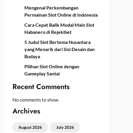
Mengenal Perkembangan
Permainan Slot Online di Indonesia
Cara Cepat Balik Modal Main Slot
Habanero di Rejekibet
5 Judul Slot Bertema Nusantara
yang Menarik dari Sisi Desain dan
Budaya
Pilihan Slot Online dengan
Gameplay Santai
Recent Comments
No comments to show.
Archives
August 2026
July 2026