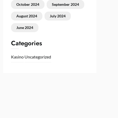
October 2024
September 2024
August 2024
July 2024
June 2024
Categories
Kasino
Uncategorized