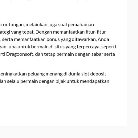
beruntungan, melainkan juga soal pemahaman
ategi yang tepat. Dengan memanfaatkan fitur-fitur
i, serta memanfaatkan bonus yang ditawarkan, Anda
 lupa untuk bermain di situs yang terpercaya, seperti
rti Dragoonsoft, dan tetap bermain dengan sabar serta
meningkatkan peluang menang di dunia slot deposit
 dan selalu bermain dengan bijak untuk mendapatkan