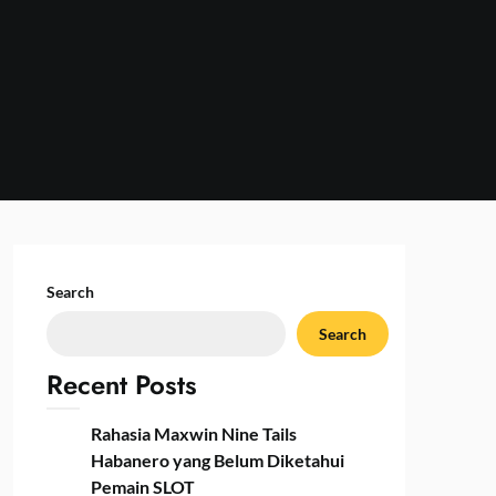
Search
Search
Recent Posts
Rahasia Maxwin Nine Tails
Habanero yang Belum Diketahui
Pemain SLOT