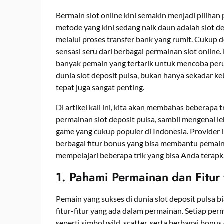
Bermain slot online kini semakin menjadi pilihan 
metode yang kini sedang naik daun adalah slot 
melalui proses transfer bank yang rumit. Cukup 
sensasi seru dari berbagai permainan slot onlin
banyak pemain yang tertarik untuk mencoba pe
dunia slot deposit pulsa, bukan hanya sekadar 
tepat juga sangat penting.
Di artikel kali ini, kita akan membahas beberap
permainan
slot deposit pulsa
, sambil mengenal l
game yang cukup populer di Indonesia. Provider i
berbagai fitur bonus yang bisa membantu pemain
mempelajari beberapa trik yang bisa Anda terapk
1. Pahami Permainan dan Fitur
Pemain yang sukses di dunia slot deposit pulsa
fitur-fitur yang ada dalam permainan. Setiap per
seperti simbol wild, scatter, serta berbagai bon