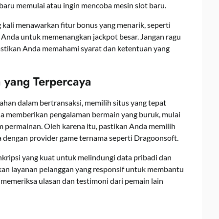
 baru memulai atau ingin mencoba mesin slot baru.
 kali menawarkan fitur bonus yang menarik, seperti
g Anda untuk memenangkan jackpot besar. Jangan ragu
astikan Anda memahami syarat dan ketentuan yang
sa yang Terpercaya
an dalam bertransaksi, memilih situs yang tepat
bisa memberikan pengalaman bermain yang buruk, mulai
am permainan. Oleh karena itu, pastikan Anda memilih
ama dengan provider game ternama seperti Dragoonsoft.
nkripsi yang kuat untuk melindungi data pribadi dan
iakan layanan pelanggan yang responsif untuk membantu
memeriksa ulasan dan testimoni dari pemain lain