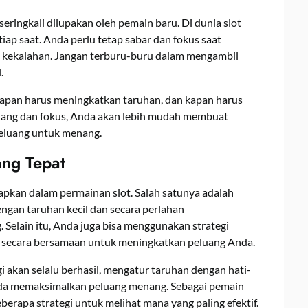
seringkali dilupakan oleh pemain baru. Di dunia slot
iap saat. Anda perlu tetap sabar dan fokus saat
n kekalahan. Jangan terburu-buru dalam mengambil
.
kapan harus meningkatkan taruhan, dan kapan harus
enang dan fokus, Anda akan lebih mudah membuat
eluang untuk menang.
ang Tepat
rapkan dalam permainan slot. Salah satunya adalah
engan taruhan kecil dan secara perlahan
Selain itu, Anda juga bisa menggunakan strategi
a secara bersamaan untuk meningkatkan peluang Anda.
i akan selalu berhasil, mengatur taruhan dengan hati-
nda memaksimalkan peluang menang. Sebagai pemain
rapa strategi untuk melihat mana yang paling efektif.